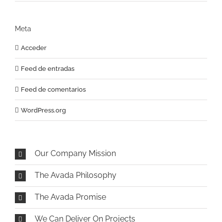
Meta
Acceder
Feed de entradas
Feed de comentarios
WordPress.org
Our Company Mission
The Avada Philosophy
The Avada Promise
We Can Deliver On Projects