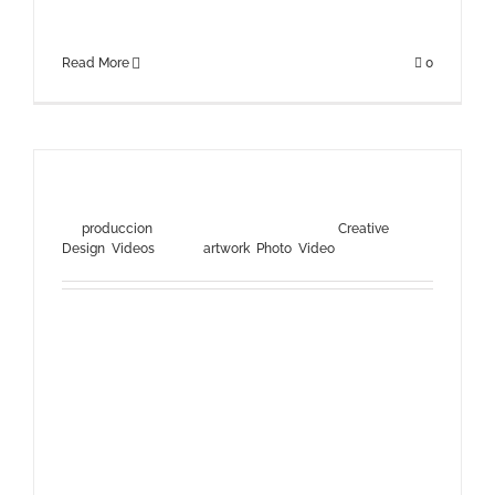
[...]
Read More
0
Class Aptent Taciti Soci Ad Litora
By
produccion
|
julio 31st, 2012
|
Categories:
Creative
,
Design
,
Videos
|
Tags:
artwork
,
Photo
,
Video
Quisque ligulas ipsum, euismod atras vulputate iltricies
etri elit. Class aptent taciti sociosqu ad litora torquent
per conubia nostra, per inceptos himenaeos. Nulla
nunc dui, tristique in semper vel, congue sed ligula.
Nam dolor ligula, faucibus id sodales in, auctor fringilla
libero. Pellentesque pellentesque tempor tellus eget
hendrerit. Morbi id aliquam ligula. Aliquam id dui sem.
[...]