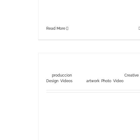
sodales in, auctor fringilla libero. Pellentesque
pellentesque tempor tellus eget hendrerit. Morb
id aliquam ligula. Aliquam id dui sem. [...]
Read More
Class Aptent Taciti Soci Ad Litora
By
produccion
|
julio 31st, 2012
|
Categories:
Creative
,
Design
,
Videos
|
Tags:
artwork
,
Photo
,
Video
Quisque ligulas ipsum, euismod atras vulputate
iltricies etri elit. Class aptent taciti sociosqu ad
litora torquent per conubia nostra, per inceptos
himenaeos. Nulla nunc dui, tristique in semper ve
congue sed ligula. Nam dolor ligula, faucibus id
sodales in, auctor fringilla libero. Pellentesque