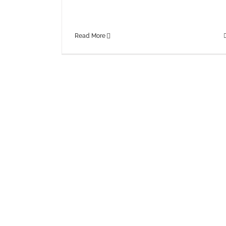
pellentesque tempor tellus eget hendrerit. Morb
id aliquam ligula. Aliquam id dui sem. [...]
Read More