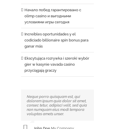
Начало побед гарантировано с
olimp casino и выгодными
условиями игры сегодня
Increíbles oportunidades y el
codiciado billionaire spin bonus para
ganar más
Ekscytująca rozrywka i szeroki wybór
gier w kasynie vavada casino
przyciągają graczy
Neque porro quisquam est, qui
Aliquam erat volutpat. Quisque at
dolorem ipsum quia dolor sit amet,
est id ligula facilisis laoreet eget
consec tetur, adipisci velit, sed quia
pulvinar nibh. Suspendisse at
non numquam eius modi tempora
ultrices dui. Curabitur ac felis arcu
voluptas amets unser.
sadips ipsums fugiats nemis.
John Doe
Luke Beck
,
My Company
,
Theme Fusion