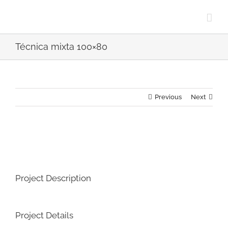
Skip
to
content
Técnica mixta 100×80
Previous
Next
View
Larger
Image
Project Description
Project Details