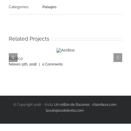
Categories:
Paisajes
Related Projects
Acrílico
A
febrero 11th, 2018
|
0 Comments
f
© Copyright 2018 - Visita
Un millón de Razones
·
chambras.com
·
lasutopiasdelevita.com
·