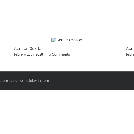
Acrílico 60×80
Acrí
febrero 27th, 2018
|
0 Comments
febre
.com
·
lasutopiasdelevita.com
·