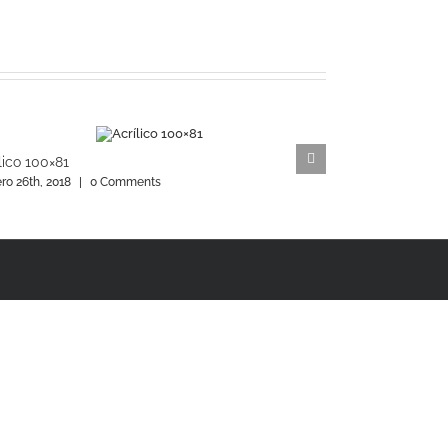
lico 100×81
Acrílico 60×70
ro 26th, 2018
|
0 Comments
febrero 21st, 2018