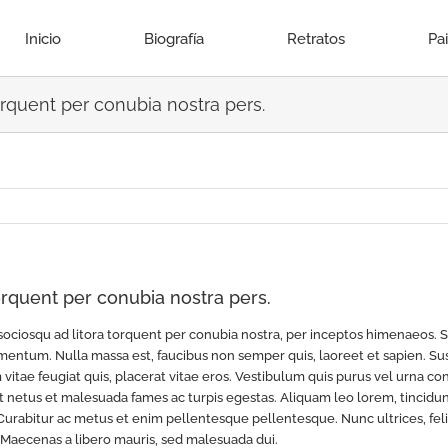
Inicio
Biografía
Retratos
Pa
torquent per conubia nostra pers.
torquent per conubia nostra pers.
i sociosqu ad litora torquent per conubia nostra, per inceptos himenaeos.
entum. Nulla massa est, faucibus non semper quis, laoreet et sapien. S
vitae feugiat quis, placerat vitae eros. Vestibulum quis purus vel urna conv
et netus et malesuada fames ac turpis egestas. Aliquam leo lorem, tincidu
urabitur ac metus et enim pellentesque pellentesque. Nunc ultrices, feli
o. Maecenas a libero mauris, sed malesuada dui.