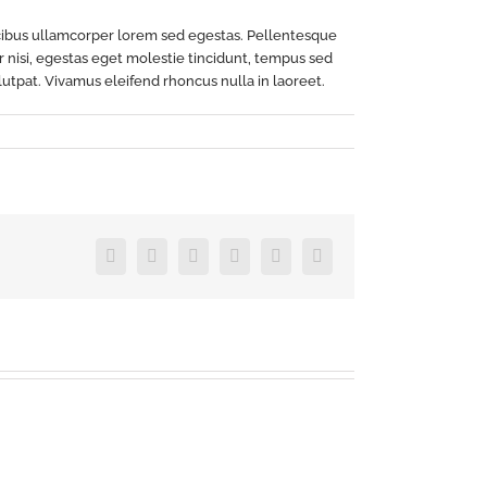
aucibus ullamcorper lorem sed egestas. Pellentesque
r nisi, egestas eget molestie tincidunt, tempus sed
olutpat. Vivamus eleifend rhoncus nulla in laoreet.
Facebook
X
Reddit
LinkedIn
Pinterest
Vk