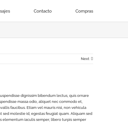
isajes
Contacto
Compras
Next
 Suspendisse dignissim bibendum lectus, quis ornare
uspendisse massa odio, aliquet nec commodo et,
allis faucibus. Etiam vel mauris nisi, non vehicula
nt sed molestie id, egestas feugiat quam. Aliquam sed
s elementum iaculis semper, libero turpis semper